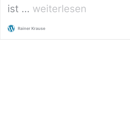
Gesundheit
ist …
weiterlesen
ist
unser
höchstes
Rainer Krause
Gut