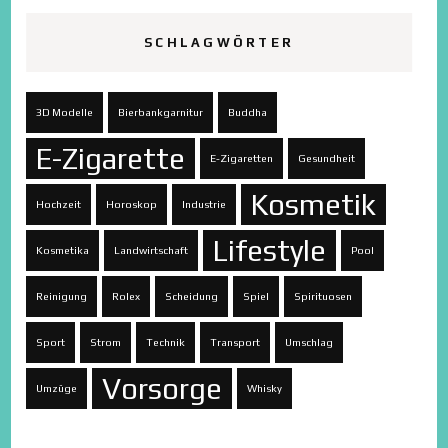
SCHLAGWÖRTER
3D Modelle
Bierbankgarnitur
Buddha
E-Zigarette
E-Zigaretten
Gesundheit
Kosmetik
Hochzeit
Horoskop
Industrie
Lifestyle
Kosmetika
Landwirtschaft
Pool
Reinigung
Rolex
Scheidung
Spiel
Spirituosen
Sport
Strom
Technik
Transport
Umschlag
Vorsorge
Umzüge
Whisky