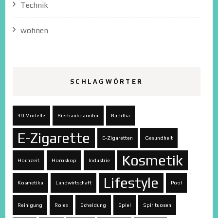
Technik
wohnen
SCHLAGWÖRTER
3D Modelle
Bierbankgarnitur
Buddha
E-Zigarette
E-Zigaretten
Gesundheit
Kosmetik
Hochzeit
Horoskop
Industrie
Lifestyle
Kosmetika
Landwirtschaft
Pool
Reinigung
Rolex
Scheidung
Spiel
Spirituosen