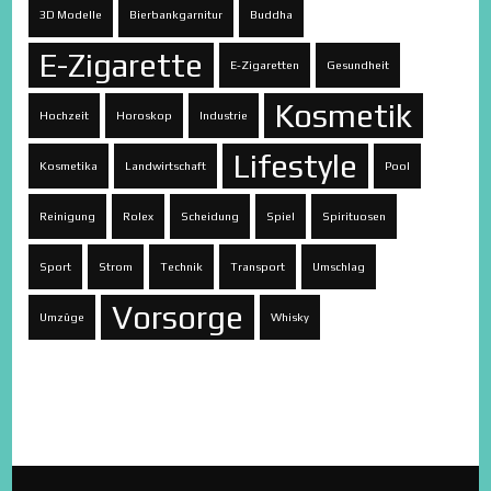
3D Modelle
Bierbankgarnitur
Buddha
E-Zigarette
E-Zigaretten
Gesundheit
Kosmetik
Hochzeit
Horoskop
Industrie
Lifestyle
Kosmetika
Landwirtschaft
Pool
Reinigung
Rolex
Scheidung
Spiel
Spirituosen
Sport
Strom
Technik
Transport
Umschlag
Vorsorge
Umzüge
Whisky