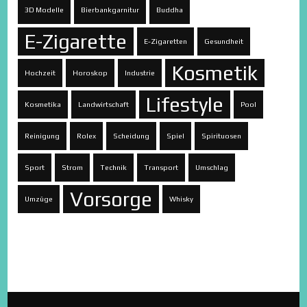
3D Modelle
Bierbankgarnitur
Buddha
E-Zigarette
E-Zigaretten
Gesundheit
Kosmetik
Hochzeit
Horoskop
Industrie
Lifestyle
Kosmetika
Landwirtschaft
Pool
Reinigung
Rolex
Scheidung
Spiel
Spirituosen
Sport
Strom
Technik
Transport
Umschlag
Vorsorge
Umzüge
Whisky